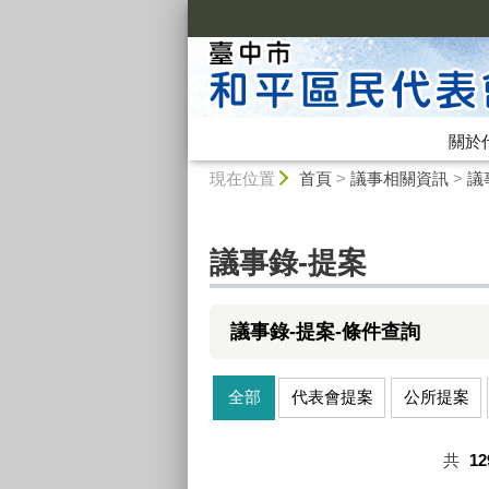
:::
關於
:::
現在位置
首頁
>
議事相關資訊
>
議
議事錄-提案
議事錄-提案-條件查詢
全部
代表會提案
公所提案
共
12