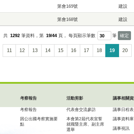
第會169號
建設
第會168號
建設
共
1292
筆資料，第
19/44
頁，
每頁顯示筆數
筆
11
12
13
14
15
16
17
18
19
20
考察報告
活動剪影
議事相關資
考察報告
代表會交流參訪
議事日程表
因公出國考察實施要
本會第2屆代表宣誓
議事資料庫
點
就職暨主席、副主席
議事視訊
選舉