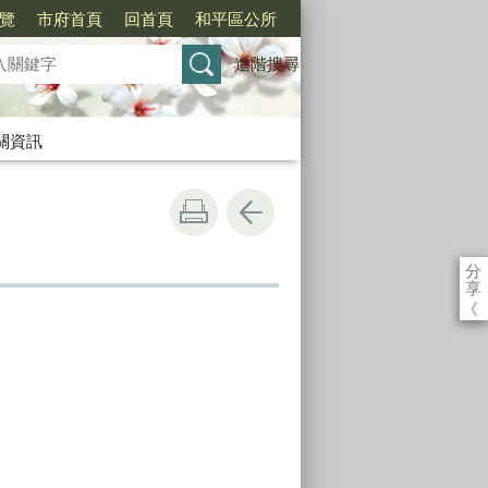
覽
市府首頁
回首頁
和平區公所
進階搜尋
關資訊
分
享
《