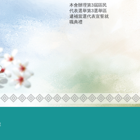
本會辦理第3屆區民
代表選舉第3選舉區
遞補當選代表宣誓就
職典禮
號