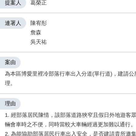
提案人
葛榮正
連署人
陳宥彤
詹森
吳天祐
案由
為本區博愛里裡冷部落行車出入分道(單行道)，建請公
理。
理由
1. 經部落居民陳情，該部落道路狹窄且假日外地遊客
輛會車時之不便，同時當較大車輛經過更加難以通行。
2. 為能協助部落居民行車出入安全，是否建請貴所邀