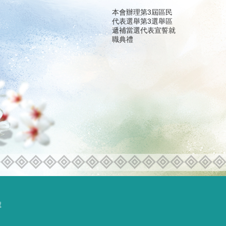
本會辦理第3屆區民
代表選舉第3選舉區
遞補當選代表宣誓就
職典禮
號