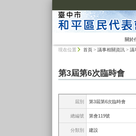
:::
關於
:::
現在位置
首頁
>
議事相關資訊
>
議
第3屆第6次臨時會
屆別
第3屆第6次臨時會
總編號
第會119號
分類別
建設