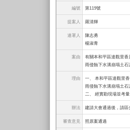
編號
第119號
提案人
羅清輝
連署人
陳志勇
楊淑青
案由
有關本和平區達觀里香
雨侵蝕下水溝崩塌土石
理由
一、 本和平區達觀里
雨侵蝕下水溝崩塌土石
二、 經實勘現場並考
辦法
建請大會通過後，請區
審查意見
照原案通過