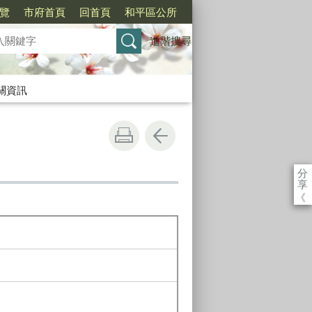
覽
市府首頁
回首頁
和平區公所
進階搜尋
關資訊
分
享
《