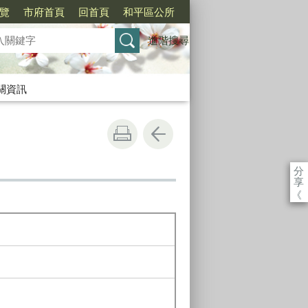
覽
市府首頁
回首頁
和平區公所
進階搜尋
關資訊
分
享
《