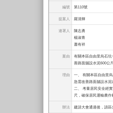
編號
第110號
提案人
羅清輝
連署人
陳志勇
楊淑青
蕭有祥
案由
有關本區自由里烏石坑
善路面舖設水泥600
理由
一、 有關本區自由里
急需改善路面舖設水泥
二、 考量居民安全經實
尺，確保居民運輸農作
辦法
建請大會通過後，請區