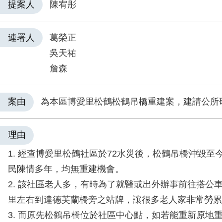
提案人
陳宥彤
連署人
葛榮正
吳天祐
詹森
案由
為本區博愛里松鶴松鶴吊橋重建案，建請公所
理由
1. 經查博愛里松鶴社區於72水災後，松鶴吊橋沖毀至
民陳情多年，均無重建機會。
2. 該社區老人多，有時為了就醫或出外辦事前往搭公
里左右到達德芙蘭橋旁之站牌，讓很多老人家非常勞累
3. 而原先松鶴吊橋位於社區中心點，如若能重新原地