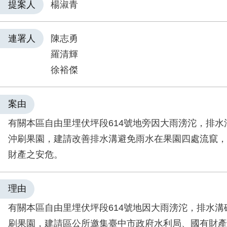
提案人
楊淑青
連署人
陳志勇
羅清輝
徐裕傑
案由
有關本區自由里埋伏坪段614號地旁因大雨滂沱，排水
沖刷果園，建請改善排水溝避免雨水在果園四處流竄，
財產之安危。
理由
有關本區自由里埋伏坪段614號地因大雨滂沱，排水溝
刷果園，建請區公所邀集臺中市政府水利局、國有財產