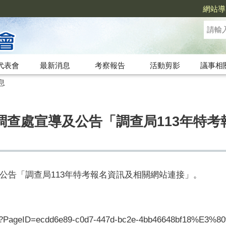
網站導
代表會
最新消息
考察報告
活動剪影
議事相
息
調查處宣導及公告「調查局113年特考
公告「調查局113年特考報名資訊及相關網站連接」。
age/?PageID=ecdd6e89-c0d7-447d-bc2e-4bb46648bf18%E3%