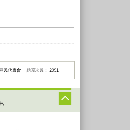
區民代表會
點閱次數：
2091
訊