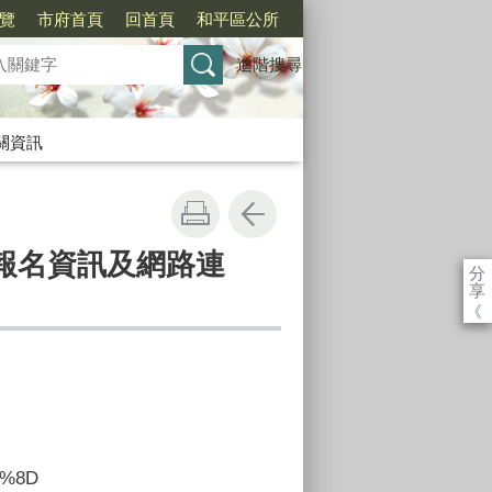
覽
市府首頁
回首頁
和平區公所
進階搜尋
關資訊
報名資訊及網路連
分
享
《
80%8D