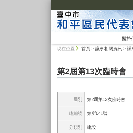
:::
關於
:::
現在位置
首頁
>
議事相關資訊
>
議
第2屆第13次臨時會
屆別
第2屆第13次臨時會
總編號
第所041號
分類別
建設