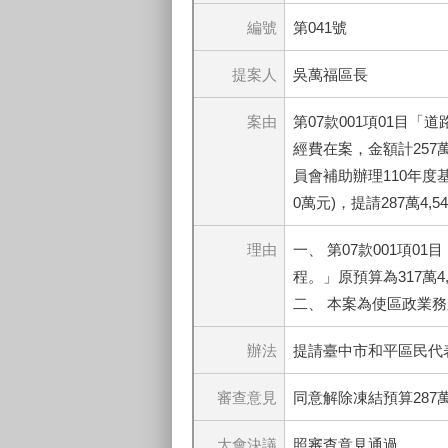
編號
第041號
提案人
吳萬福區長
案由
第07款001項01目「
經費在案，金額計257萬
員會補助辦理110年度基
0萬元)，提請287萬4,
理由
一、 第07款001項
程。」原預算為317萬4,
二、 本案為使區政業務順
辦法
提請臺中市和平區民代
審查意見
同意解除凍結預算287萬4
大會決議
照審查意見通過。