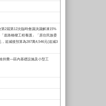
會第2屆第12次臨時會議決議解凍15%
35元-「道路橋樑工程養護」「原住民族委
追減後預算為287萬4,546元(追減3
設施維持費—區內基礎設施及小型工