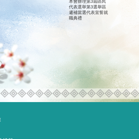
本會辦理第3屆區民
代表選舉第3選舉區
遞補當選代表宣誓就
職典禮
號