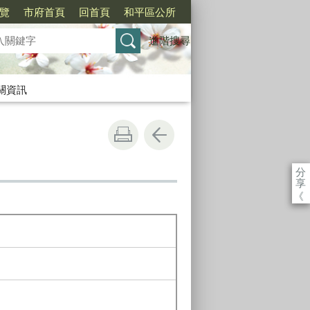
覽
市府首頁
回首頁
和平區公所
進階搜尋
關資訊
分
享
《