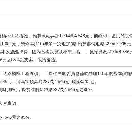
道路橋樑工程養護」預算凍結共計1,714萬4,546元，前經和平區民代表
1,682元，續經本(110)年第一次追加(減)預算部份追減327萬7,9
本設施維持費—區內基礎設施及小型工程。」原預算為317萬4,546元，
546元之85%動支案，敬請審議。
01目「道路橋樑工程養護」-「原住民族委員會補助辦理110年度基本
546元，追減後預算為287萬4,546元(追減30萬元)。
利推動，擬提請解除凍結287萬4,546元之85%。
表會審議。
,546元之85％。