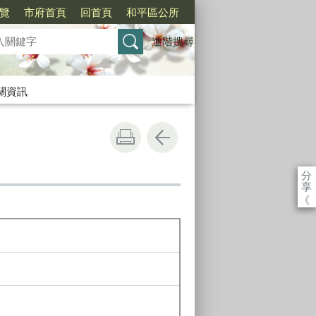
覽
市府首頁
回首頁
和平區公所
進階搜尋
關資訊
分
享
《