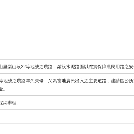
山里梨山段32等地號之農路，鋪設水泥路面以確實保障農民用路之安
號等地號之農路年久失修，又為當地農民出入之主要道路，建請區公所
全。
採納辦理。