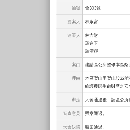
編號
會303號
提案人
林永富
連署人
林吉財
羅進玉
羅清輝
案由
建請區公所整修本區梨
理由
本區梨山里梨山段32
維護農民生命財產之安
辦法
大會通過後，請區公所
審查意見
照案通過。
大會決議
照案通過。