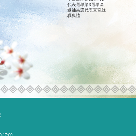
代表選舉第3選舉區
遞補當選代表宣誓就
職典禮
號
0-17:00