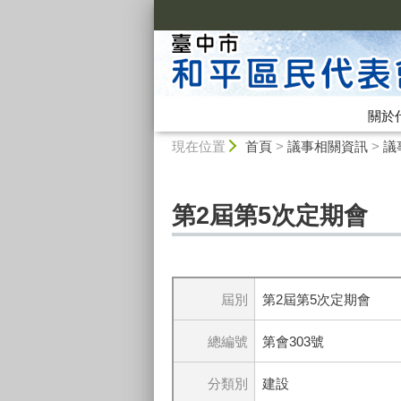
:::
關於
:::
現在位置
首頁
>
議事相關資訊
>
議
第2屆第5次定期會
屆別
第2屆第5次定期會
總編號
第會303號
分類別
建設