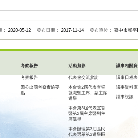
期：
2020-05-12
發布日期：
2017-11-14
發布單位：
臺中市和平
考察報告
活動剪影
議事相關資
考察報告
代表會交流參訪
議事日程表
因公出國考察實施要
本會第2屆代表宣誓
議事資料庫
點
就職暨主席、副主席
議事視訊
選舉
本會第3屆代表宣誓
暨第3屆主席暨副主
席選舉
本會辦理第3屆區民
代表選舉第3選舉區