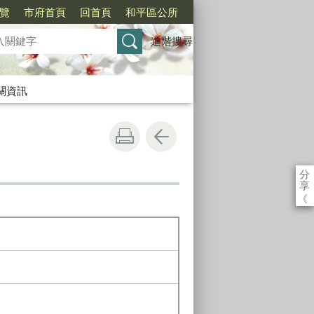
覽
市府首頁
回首頁
和平區公所
進階搜尋
關資訊
分
享
《