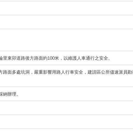
輪里東卯道路後方路面約100米，以維護人車通行之安全。
方路面多處坑洞，嚴重影響用路人行車安全，建請區公所儘速派員勘
採納辦理。