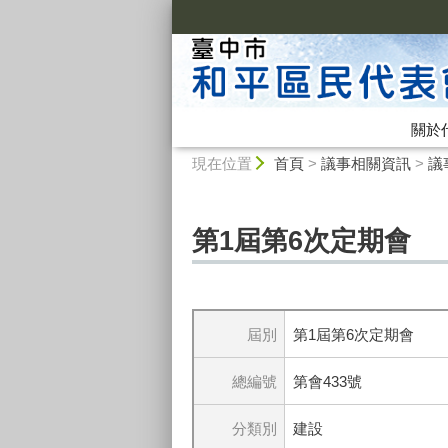
:::
關於
:::
現在位置
首頁
>
議事相關資訊
>
議
第1屆第6次定期會
屆別
第1屆第6次定期會
總編號
第會433號
分類別
建設