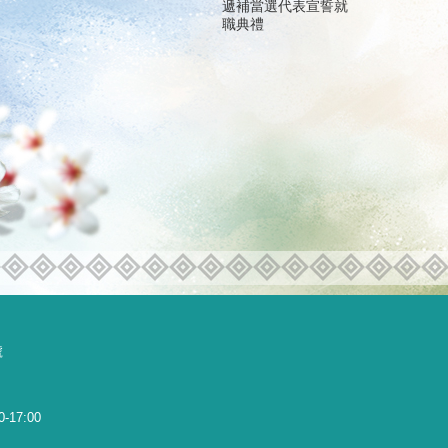
遞補當選代表宣誓就
職典禮
號
0-17:00