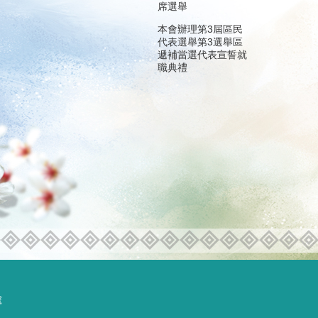
席選舉
本會辦理第3屆區民
代表選舉第3選舉區
遞補當選代表宣誓就
職典禮
號