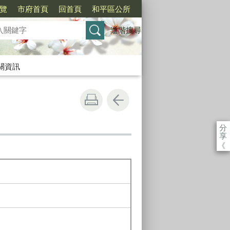
覽
市府首頁
回首頁
和平區公所
進階搜尋
關資訊
分
享
《