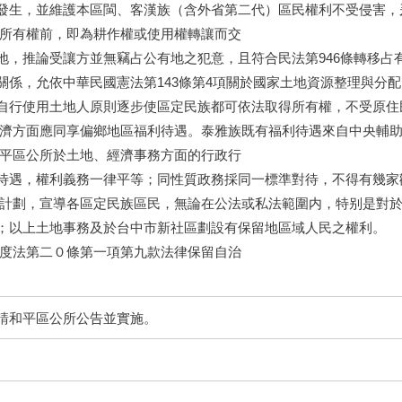
發生，並維護本區閩、客漢族（含外省第二代）區民權利不受侵害，
得所有權前，即為耕作權或使用權轉讓而交
地，推論受讓方並無竊占公有地之犯意，且符合民法第946條轉移占
關係，允依中華民國憲法第143條第4項關於國家土地資源整理與分
自行使用土地人原則逐步使區定民族都可依法取得所有權，不受原住
經濟方面應同享偏鄉地區福利待遇。泰雅族既有福利待遇來自中央輔
和平區公所於土地、經濟事務方面的行政行
待遇，權利義務一律平等；同性質政務採同一標準對待，不得有幾家
定計劃，宣導各區定民族區民，無論在公法或私法範圍内，特别是對
；以上土地事務及於台中市新社區劃設有保留地區域人民之權利。
制度法第二０條第一項第九款法律保留自治
請和平區公所公告並實施。