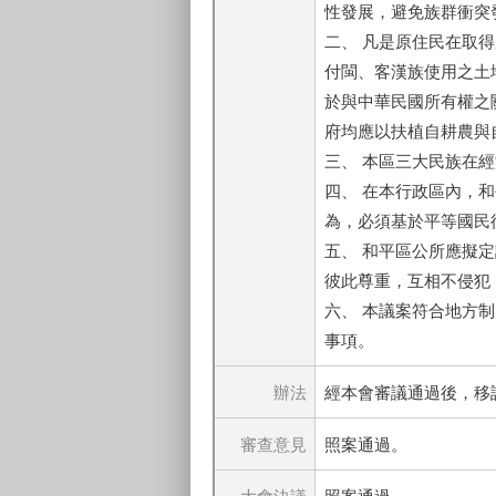
性發展，避免族群衝突
二、 凡是原住民在取
付閩、客漢族使用之土
於與中華民國所有權之
府均應以扶植自耕農與
三、 本區三大民族在
四、 在本行政區內，
為，必須基於平等國民
五、 和平區公所應擬
彼此尊重，互相不侵犯
六、 本議案符合地方
事項。
辦法
經本會審議通過後，移
審查意見
照案通過。