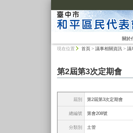
:::
關於
:::
現在位置
首頁
>
議事相關資訊
>
議
第2屆第3次定期會
屆別
第2屆第3次定期會
總編號
第會208號
分類別
土管