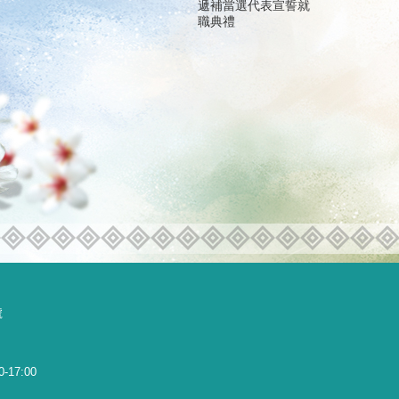
遞補當選代表宣誓就
職典禮
號
0-17:00