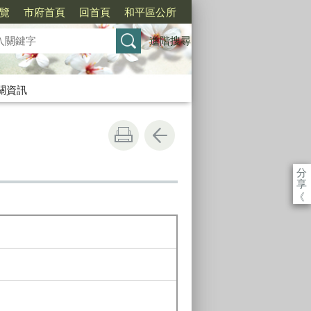
覽
市府首頁
回首頁
和平區公所
進階搜尋
關資訊
分
享
《