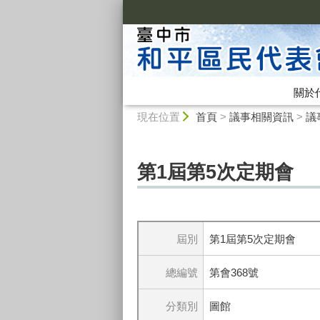
:::
關於
:::
現在位置
首頁
>
議事相關資訊
>
議
第1屆第5次定期會
屆別
第1屆第5次定期會
總編號
第會368號
分類別
圖館