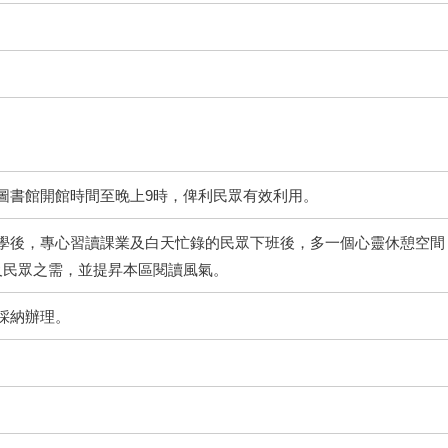
圖書館開館時間至晚上9時，俾利民眾有效利用。
學後，專心習讀課業及白天忙錄的民眾下班後，多一個心靈休憩空間
及民眾之需，並提昇本區閱讀風氣。
採納辦理。