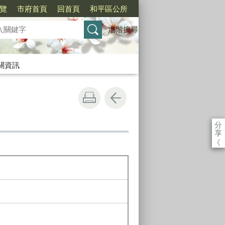
覽
市府首頁
回首頁
和平區公所
進階搜尋
關資訊
分
享
《