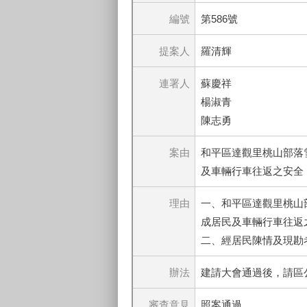
編號
第586號
提案人
羅清輝
連署人
蘇慶祥
楊淑青
陳志勇
案由
和平區達觀里桃山部落
及車輛行車往返之安全
理由
一、和平區達觀里桃山部
成居民及車輛行車往返
二、經居民陳情及現勘
辦法
建請大會通過後，請區
審查意見
照案通過。