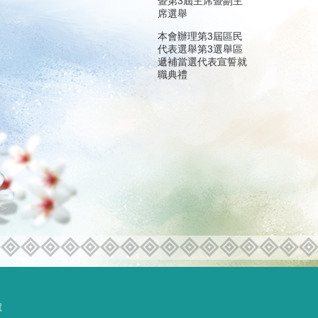
暨第3屆主席暨副主
席選舉
本會辦理第3屆區民
代表選舉第3選舉區
遞補當選代表宣誓就
職典禮
號