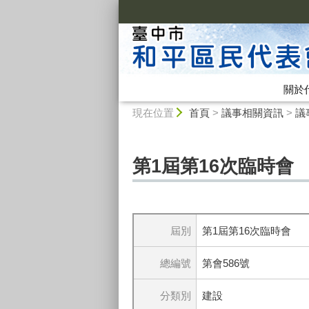
:::
關於
:::
現在位置
首頁
>
議事相關資訊
>
議
第1屆第16次臨時會
屆別
第1屆第16次臨時會
總編號
第會586號
分類別
建設