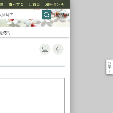
覽
市府首頁
回首頁
和平區公所
進階搜尋
關資訊
分
享
《