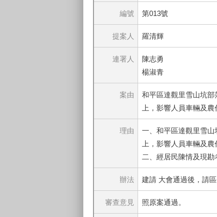
編號
第013號
提案人
羅清輝
連署人
陳志勇
楊淑青
案由
和平區達觀里雪山坑部
上，影響人員車輛及農
理由
一、和平區達觀里雪山
上，影響人員車輛及農
二、經居民陳情及現勘
辦法
建請 大會通過後，請
審查意見
照原案通過。