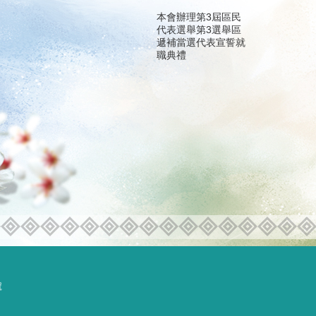
本會辦理第3屆區民
代表選舉第3選舉區
遞補當選代表宣誓就
職典禮
號