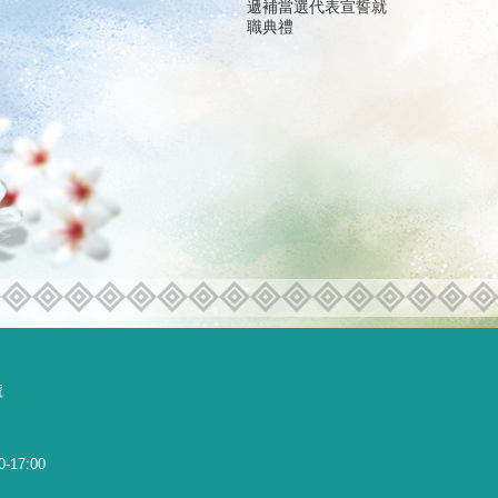
遞補當選代表宣誓就
職典禮
號
0-17:00