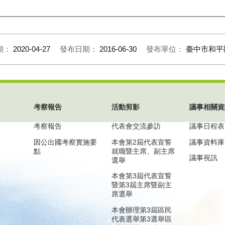
期：
2020-04-27
發布日期：
2016-06-30
發布單位：
臺中市和平
考察報告
活動剪影
議事相關資
考察報告
代表會交流參訪
議事日程表
因公出國考察實施要
本會第2屆代表宣誓
議事資料庫
點
就職暨主席、副主席
議事視訊
選舉
本會第3屆代表宣誓
暨第3屆主席暨副主
席選舉
本會辦理第3屆區民
代表選舉第3選舉區