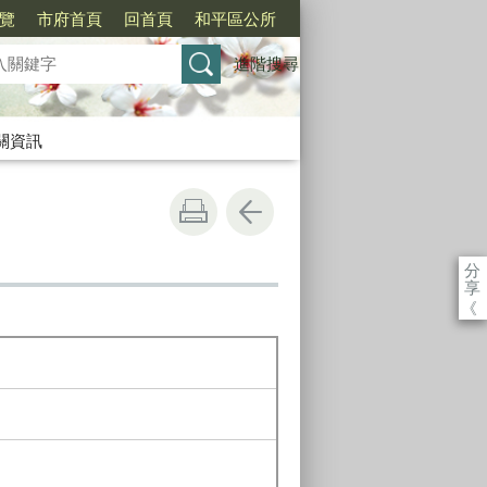
覽
市府首頁
回首頁
和平區公所
進階搜尋
關資訊
分
享
《