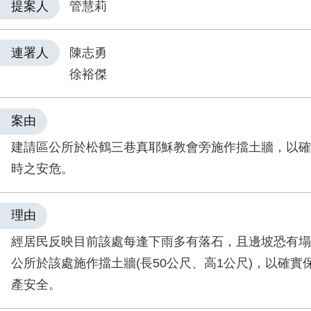
提案人
管慧莉
連署人
陳志勇
徐裕傑
案由
建請區公所於松鶴三巷真耶穌教會旁施作擋土牆，以確
時之安危。
理由
經居民反映目前該處每逢下雨多有落石，且邊坡恐有塌
公所於該處施作擋土牆(長50公尺、高1公尺)，以確實
產安全。