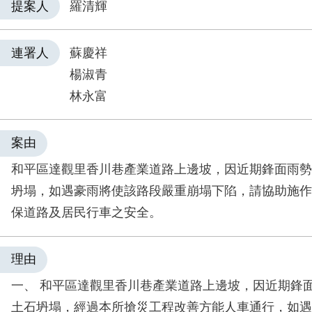
提案人
羅清輝
連署人
蘇慶祥
楊淑青
林永富
案由
和平區達觀里香川巷產業道路上邊坡，因近期鋒面雨勢
坍塌，如遇豪雨將使該路段嚴重崩塌下陷，請協助施作
保道路及居民行車之安全。
理由
一、 和平區達觀里香川巷產業道路上邊坡，因近期鋒
土石坍塌，經過本所搶災工程改善方能人車通行，如遇