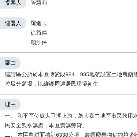
提案人
管慧莉
連署人
羅進玉
徐裕傑
賴添保
案由
建請區公所於本區博愛段984、985地號設置土地農藥瓶
垃圾分類場，以維護周遭居民環境衛生。
理由
一、 和平區位處大甲溪上游，為大臺中地區市民飲用
民安全飲水無虞，本區責無旁貸。
二、 本區農耕面積計6338公頃，農業廢棄物佔約垃