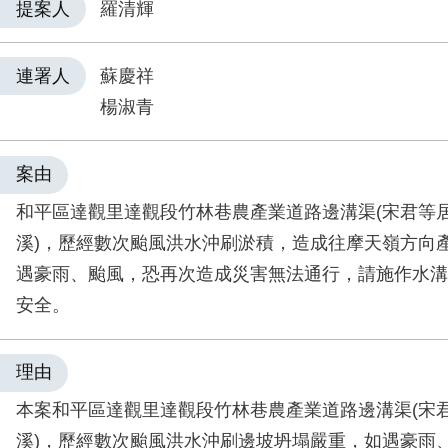
提案人
羅清輝
連署人
蘇慶祥
楊淑青
案由
和平區達觀里達觀段竹林巷農產業道路邊溝渠(宋君等
溪)，歷經數次颱風洪水沖刷淤積，造成往摩天嶺方向
遇豪雨、颱風，恐再次造成災害無法通行，請施作水溝
安全。
理由
本案和平區達觀里達觀段竹林巷農產業道路邊溝渠(宋
溪)，歷經數次颱風洪水沖刷邊坡坍塌嚴重，如遇豪雨