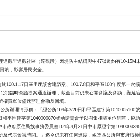
達觀里達觀社區（達觀段）因堤防主結構與中47號道約有10-15
域回填，影響居民安全。
於100.1.17日區里座談會建議案、100.7.8日和平區100年度第一
年第1次)臨時會議提案通過辦理，截至目前仍未召開會議及會勘，顯
所權責單位儘速辦理會勘及回填。
區公所辦理情形稱：「經公所104年3/20日和平區建字第1040005
日和平區建字第1040006870號函請貴會予以召集相關單位研商，協
據臺中市政府原住民族事務委員會104年4月21日中市原經字第104000
所及代表會議時間。」迄今仍未有任何進度，亟需區公所與市府積極