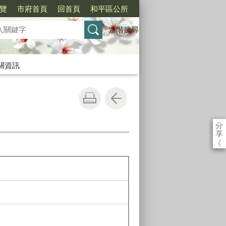
覽
市府首頁
回首頁
和平區公所
進階搜尋
關資訊
分
享
《