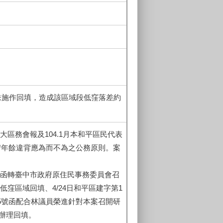
M未施作回填，造成該區域段低窪落差約
次擴大區務會報及104.1月本和平區民代表
延宕年餘違背應為而不為之公務原則。案
100號函轉臺中市政府原住民事務委員會召
助低窪區域回填、4/24日和平區建字第1
3345號函配合林議員榮進針對本案召開研
辦理回填。