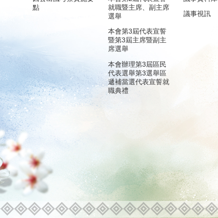
點
就職暨主席、副主席
議事視訊
選舉
本會第3屆代表宣誓
暨第3屆主席暨副主
席選舉
本會辦理第3屆區民
代表選舉第3選舉區
遞補當選代表宣誓就
職典禮