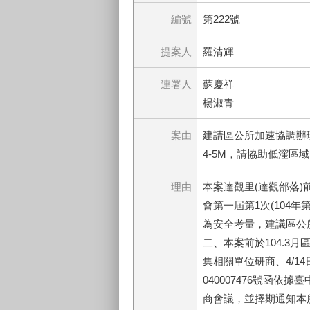
編號
第222號
提案人
羅清輝
連署人
蘇慶祥
楊淑青
案由
建請區公所加速協調辦理
4-5M，請協助低漥區
理由
本案達觀里(達觀部落)前
會第一屆第1次(104
為安全考量，建議區公
二、本案前於104.3月
集相關單位研商、4/14
040007476號函依
商會議，並擇期通知本