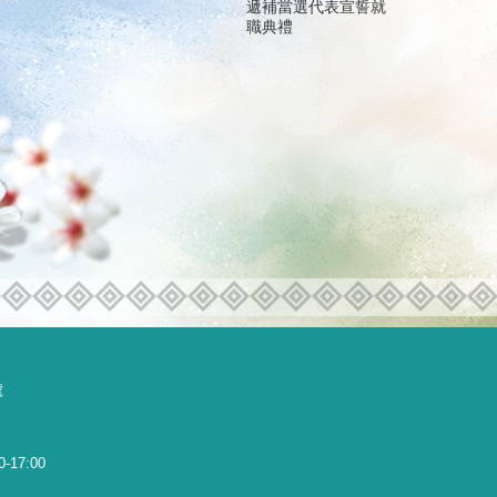
遞補當選代表宣誓就
職典禮
號
0-17:00