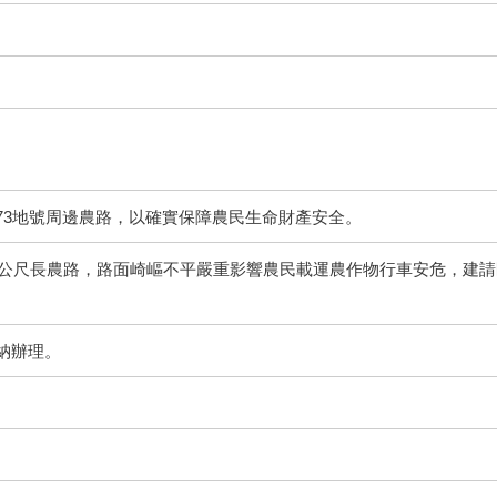
73地號周邊農路，以確實保障農民生命財產安全。
50公尺長農路，路面崎嶇不平嚴重影響農民載運農作物行車安危，建
納辦理。