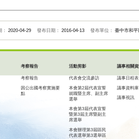
期：
2020-04-29
發布日期：
2016-04-13
發布單位：
臺中市和平
考察報告
活動剪影
議事相關資
考察報告
代表會交流參訪
議事日程表
因公出國考察實施要
本會第2屆代表宣誓
議事資料庫
點
就職暨主席、副主席
議事視訊
選舉
本會第3屆代表宣誓
暨第3屆主席暨副主
席選舉
本會辦理第3屆區民
代表選舉第3選舉區