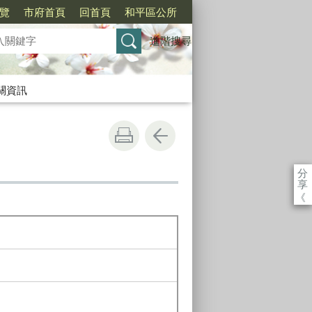
覽
市府首頁
回首頁
和平區公所
進階搜尋
關資訊
分
享
《