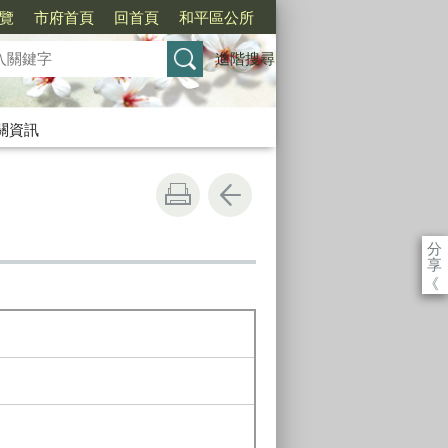
覽
市府首頁
回首頁
和平區公所
進階搜尋
關資訊
分
享
《