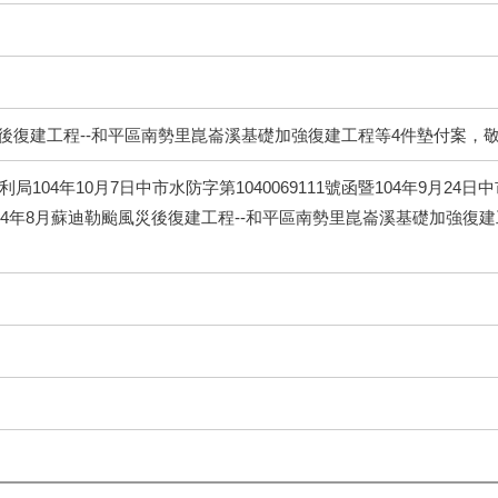
災後復建工程--和平區南勢里崑崙溪基礎加強復建工程等4件墊付案，
104年10月7日中市水防字第1040069111號函暨104年9月24日中
04年8月蘇迪勒颱風災後復建工程--和平區南勢里崑崙溪基礎加強復建工