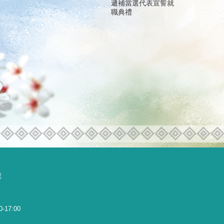
遞補當選代表宣誓就
職典禮
號
0-17:00