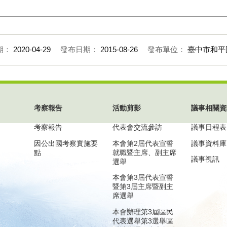
期：
2020-04-29
發布日期：
2015-08-26
發布單位：
臺中市和平
考察報告
活動剪影
議事相關資
考察報告
代表會交流參訪
議事日程表
因公出國考察實施要
本會第2屆代表宣誓
議事資料庫
點
就職暨主席、副主席
議事視訊
選舉
本會第3屆代表宣誓
暨第3屆主席暨副主
席選舉
本會辦理第3屆區民
代表選舉第3選舉區