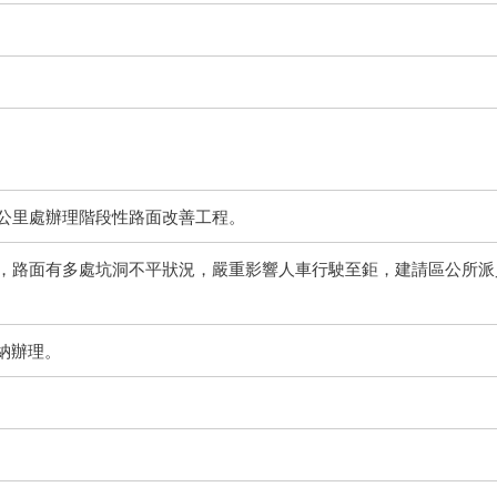
3公里處辦理階段性路面改善工程。
起，路面有多處坑洞不平狀況，嚴重影響人車行駛至鉅，建請區公所
納辦理。