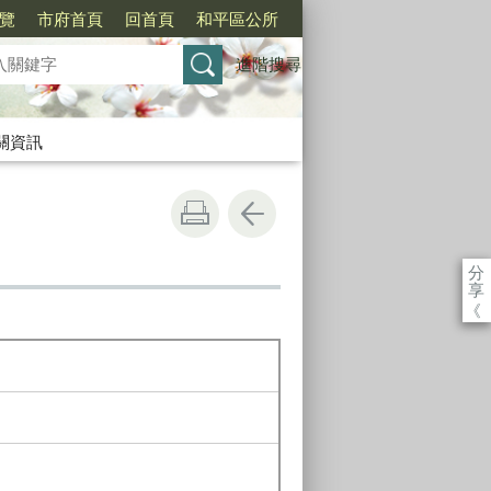
覽
市府首頁
回首頁
和平區公所
進階搜尋
關資訊
分
享
《