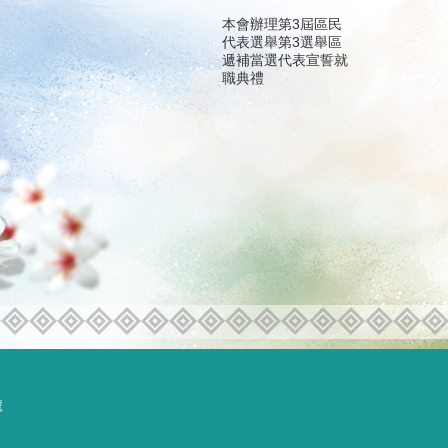
本會辦理第3屆區民
代表選舉第3選舉區
遞補當選代表宣誓就
職典禮
號