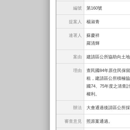
編號
第160號
提案人
楊淑青
連署人
蘇慶祥
羅清輝
案由
建請區公所協助向土地
理由
查民國84年原住民保
租，建請區公所積極協
國74、75年度之清
權利。
辦法
大會通過後請區公所採
審查意見
照原案通過。