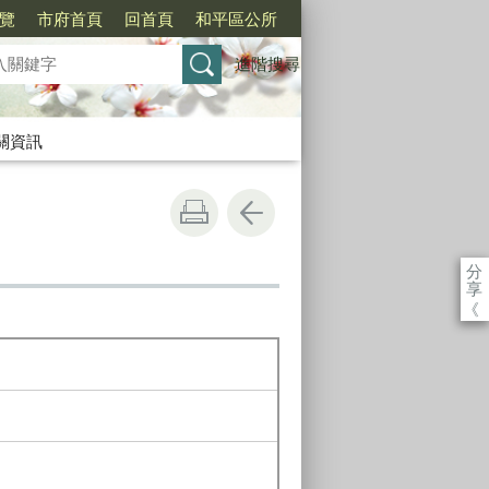
覽
市府首頁
回首頁
和平區公所
進階搜尋
關資訊
分
享
《