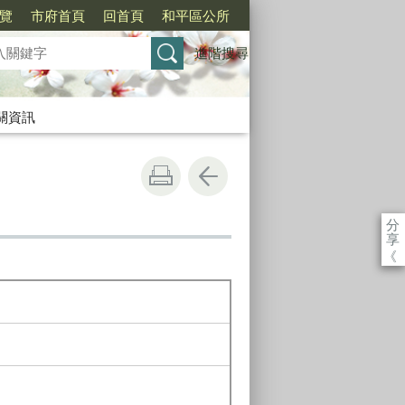
覽
市府首頁
回首頁
和平區公所
進階搜尋
關資訊
分
享
《