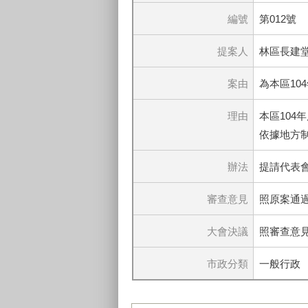
編號
第012號
提案人
林區長建
案由
為本區10
理由
本區104
依據地方制
辦法
提請代表
審查意見
照原案通
大會決議
照審查意
市政分類
一般行政