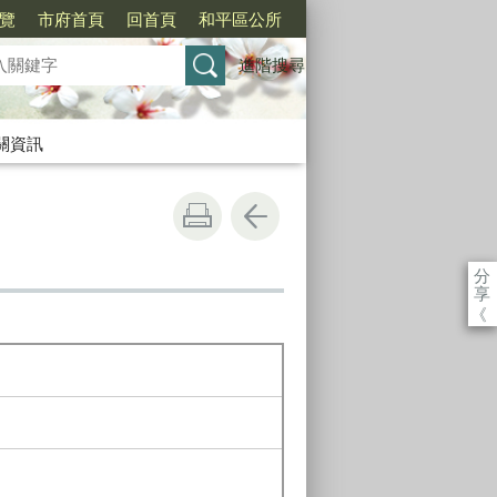
覽
市府首頁
回首頁
和平區公所
進階搜尋
關資訊
分
享
《