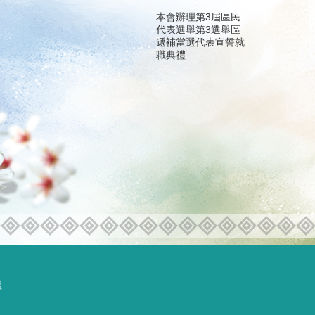
本會辦理第3屆區民
代表選舉第3選舉區
遞補當選代表宣誓就
職典禮
號