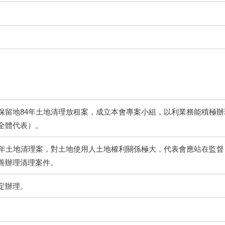
保留地84年土地清理放租案，成立本會專案小組，以利業務能積極
全體代表）。
4年土地清理案，對土地使用人土地權利關係極大，代表會應站在監
善辦理清理案件。
定辦理。