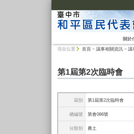
:::
關於
:::
現在位置
首頁
>
議事相關資訊
>
議
第1屆第2次臨時會
屆別
第1屆第2次臨時會
總編號
第會086號
分類別
農土