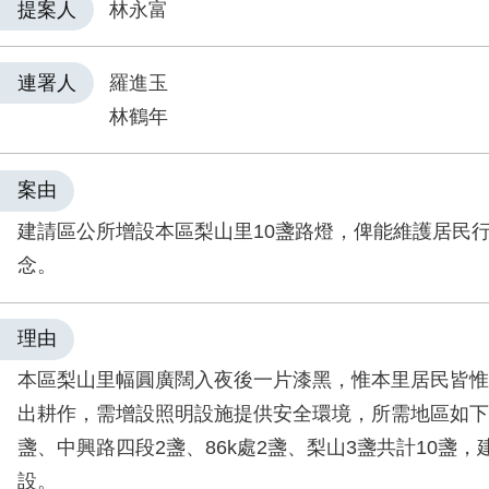
提案人
林永富
連署人
羅進玉
林鶴年
案由
建請區公所增設本區梨山里10盞路燈，俾能維護居民
念。
理由
本區梨山里幅圓廣闊入夜後一片漆黑，惟本里居民皆惟
出耕作，需增設照明設施提供安全環境，所需地區如下
盞、中興路四段2盞、86k處2盞、梨山3盞共計10盞
設。