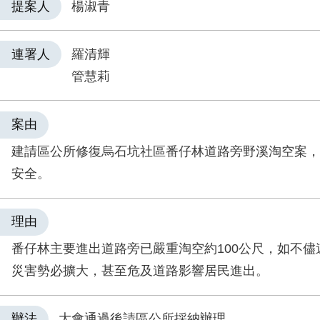
提案人
楊淑青
連署人
羅清輝
管慧莉
案由
建請區公所修復烏石坑社區番仔林道路旁野溪淘空案，
安全。
理由
番仔林主要進出道路旁已嚴重淘空約100公尺，如不儘
災害勢必擴大，甚至危及道路影響居民進出。
辦法
大會通過後請區公所採納辦理。