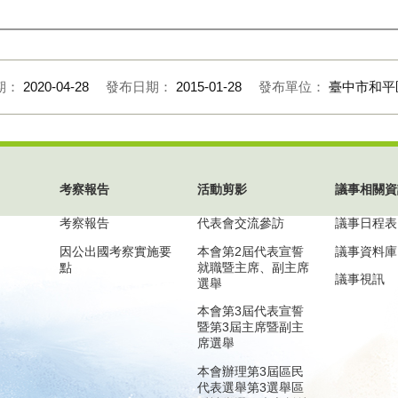
期：
2020-04-28
發布日期：
2015-01-28
發布單位：
臺中市和平
考察報告
活動剪影
議事相關資
考察報告
代表會交流參訪
議事日程表
因公出國考察實施要
本會第2屆代表宣誓
議事資料庫
點
就職暨主席、副主席
議事視訊
選舉
本會第3屆代表宣誓
暨第3屆主席暨副主
席選舉
本會辦理第3屆區民
代表選舉第3選舉區