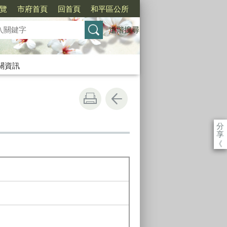
覽
市府首頁
回首頁
和平區公所
進階搜尋
關資訊
分
享
《