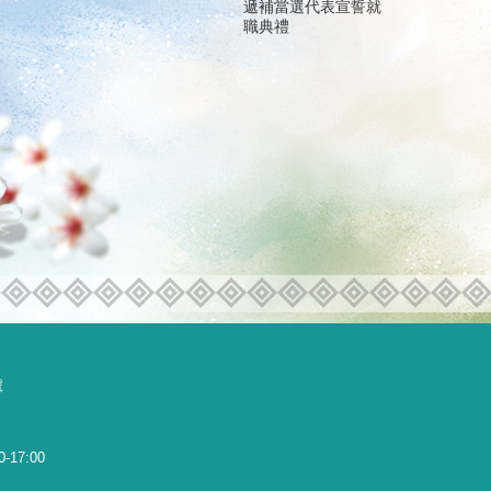
遞補當選代表宣誓就
職典禮
號
0-17:00