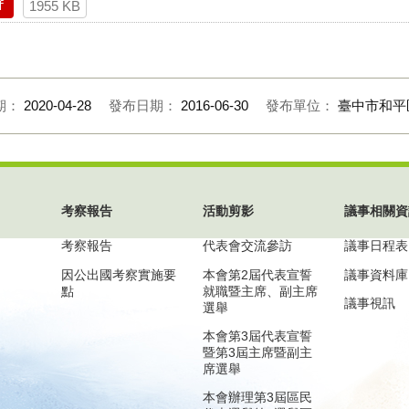
f
1955 KB
期：
2020-04-28
發布日期：
2016-06-30
發布單位：
臺中市和平
考察報告
活動剪影
議事相關資
考察報告
代表會交流參訪
議事日程表
因公出國考察實施要
本會第2屆代表宣誓
議事資料庫
點
就職暨主席、副主席
議事視訊
選舉
本會第3屆代表宣誓
暨第3屆主席暨副主
席選舉
本會辦理第3屆區民