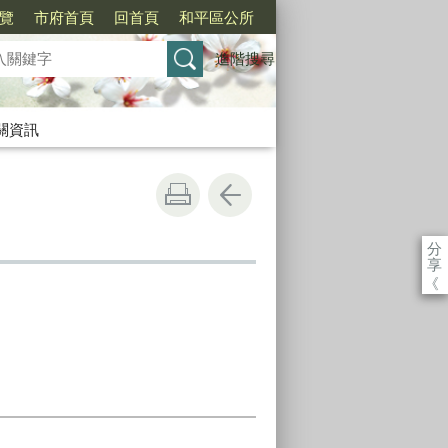
覽
市府首頁
回首頁
和平區公所
進階搜尋
關資訊
分
享
《