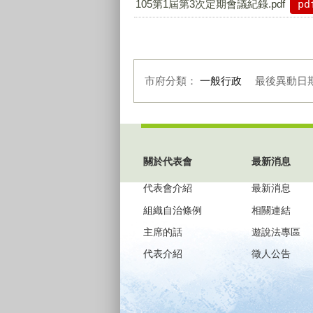
105第1屆第3次定期會議紀錄.pdf
pd
市府分類：
一般行政
最後異動日
:::
關於代表會
最新消息
代表會介紹
最新消息
組織自治條例
相關連結
主席的話
遊說法專區
代表介紹
徵人公告