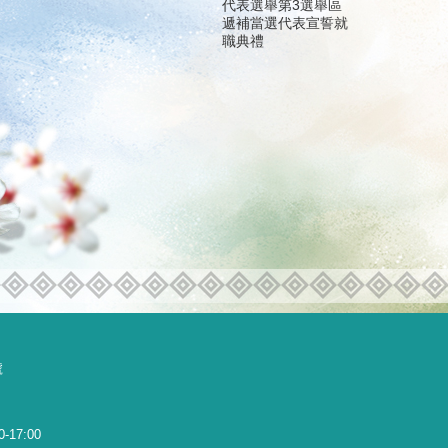
代表選舉第3選舉區
遞補當選代表宣誓就
職典禮
號
0-17:00