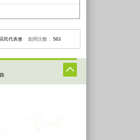
區民代表會
點閱次數：
563
訊