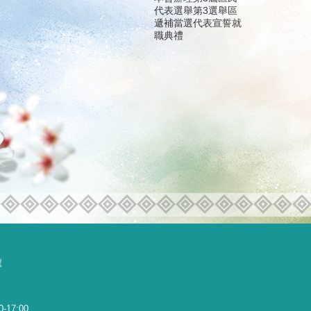
代表選舉第3選舉區
遞補當選代表宣誓就
職典禮
號
0-17:00