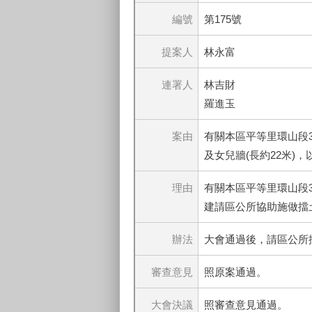
編號
第175號
提案人
林永富
連署人
林吉財
羅進玉
案由
有關本區平等里環山段3
及女兒牆(長約22米)
理由
有關本區平等里環山段
建請區公所協助施做擋土牆
辦法
大會通過後，請區公所
審查意見
照原案通過。
大會決議
照審查意見通過。