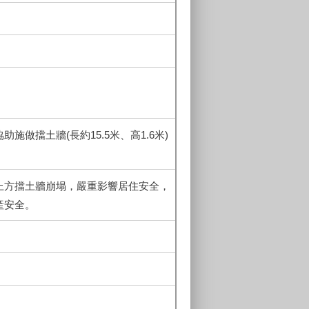
做擋土牆(長約15.5米、高1.6米)
上方擋土牆崩塌，嚴重影響居住安全，
產安全。