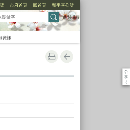
覽
市府首頁
回首頁
和平區公所
進階搜尋
關資訊
分
享
《