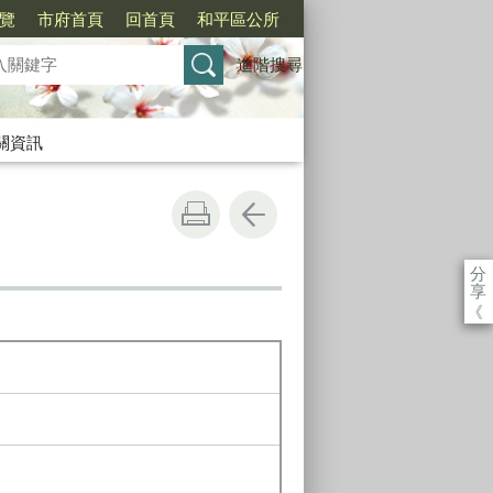
覽
市府首頁
回首頁
和平區公所
進階搜尋
關資訊
分
享
《