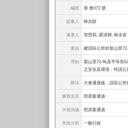
編號
第 會071 號
提案人
林吉財
連署人
管慧莉, 羅清輝, 林永富
案由
建請區公所於梨山里72
理由
梨山里72.4k及平等
之安全及環境，特請公
辦法
大會通過後，請區公所
審查意見
照原案通過
大會決議
照原案通過
市政分類
一般行政