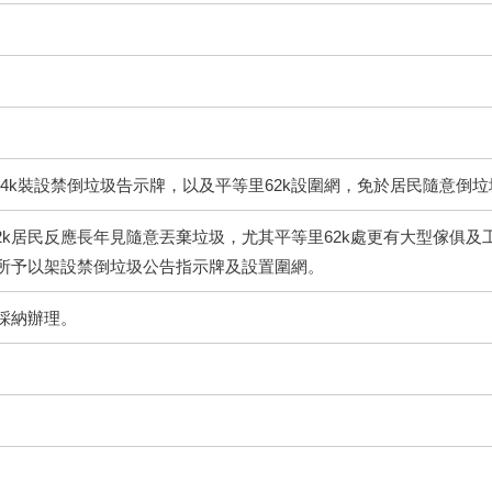
.4k裝設禁倒垃圾告示牌，以及平等里62k設圍網，免於居民隨意倒
里62k居民反應長年見隨意丟棄垃圾，尤其平等里62k處更有大型傢俱
所予以架設禁倒垃圾公告指示牌及設置圍網。
採納辦理。