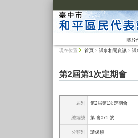
:::
關於
:::
現在位置
首頁
>
議事相關資訊
>
議
第2屆第1次定期會
屆別
第2屆第1次定期會
總編號
第 會071 號
分類別
環保類