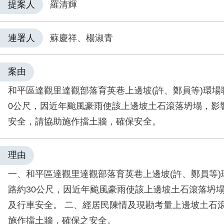
提案人
羅清輝
連署人
蘇慶祥、楊淑青
案由
和平區達觀里達觀部落育英巷上邊坡(許、鄭員等)環場
0公尺，因近年颱風豪雨使該上邊坡土石滾落坍塌，影
安全，請協助施作擋土牆，確保安全。
理由
一、和平區達觀里達觀部落育英巷上邊坡(許、鄭員等)
路約30公尺，因近年颱風豪雨使該上邊坡土石滾落坍
及行車安全。 二、經居民陳情及現勘考量上邊坡土石
施作擋土牆，確保之安全。