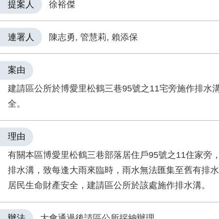
提案人
徐裕傑
連署人
陳志勇, 管慧莉, 賴添保
案由
建請區公所於博愛里松鶴三巷95號之11宅旁施作排水
全。
理由
有關本區博愛里松鶴三巷部落居住戶95號之11住家旁
排水溝，致每逢大雨來臨時，雨水無法匯集至舊有排水
居民生命財產安全，建請區公所於該處施作排水溝。
辦法
大會通過後請區公所採納辦理。