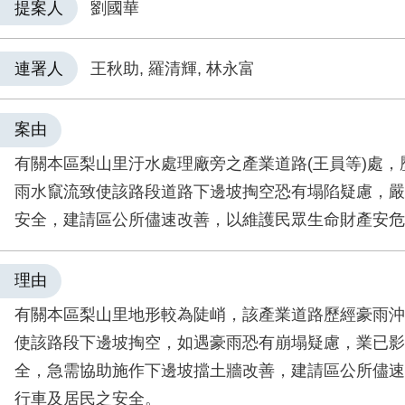
提案人
劉國華
連署人
王秋助, 羅清輝, 林永富
案由
有關本區梨山里汙水處理廠旁之產業道路(王員等)處，
雨水竄流致使該路段道路下邊坡掏空恐有塌陷疑慮，嚴
安全，建請區公所儘速改善，以維護民眾生命財產安危
理由
有關本區梨山里地形較為陡峭，該產業道路歷經豪雨沖
使該路段下邊坡掏空，如遇豪雨恐有崩塌疑慮，業已影
全，急需協助施作下邊坡擋土牆改善，建請區公所儘速
行車及居民之安全。