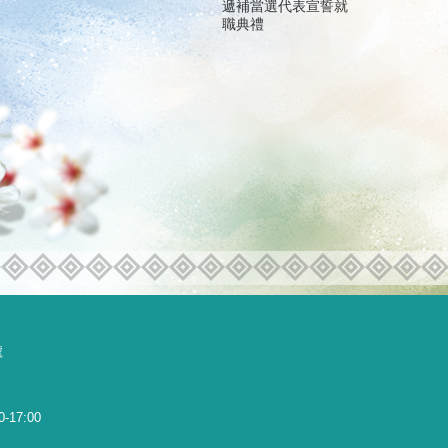
遞補當選代表宣誓就
職典禮
號
0-17:00