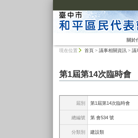
:::
關於
:::
現在位置
首頁
>
議事相關資訊
>
議
第1屆第14次臨時會
屆別
第1屆第14次臨時會
總編號
第 會534 號
分類別
建設類