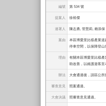
編號
第 534 號
提案人
徐裕傑
連署人
陳志勇, 管慧莉, 賴添保
案由
本區博愛里比樣產業道
停車空間，以保障登山
理由
有關本區博愛里比樣產
助改善，以維護遊客至
辦法
大會通過後，請區公所
審查意見
照案通過。
大會決議
照審查意見通過。