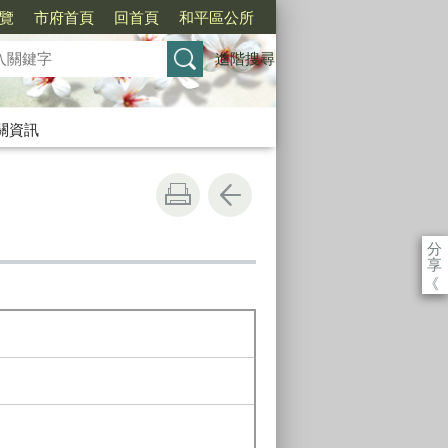
覽
市府首頁
回首頁
和平區公所
進階搜尋
關資訊
分
享
《