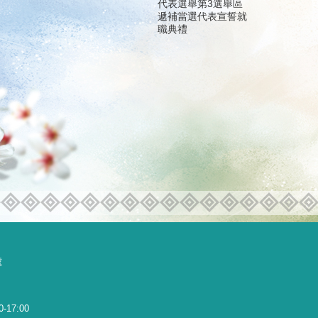
代表選舉第3選舉區
遞補當選代表宣誓就
職典禮
號
0-17:00