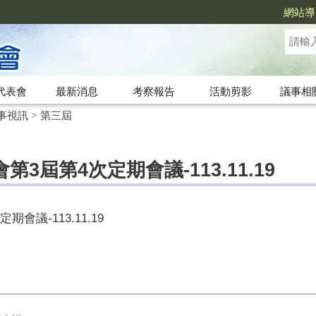
網站導
代表會
最新消息
考察報告
活動剪影
議事相
事視訊
>
第三屆
3屆第4次定期會議-113.11.19
議-113.11.19