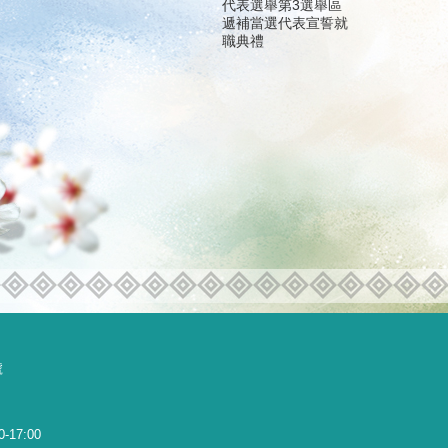
代表選舉第3選舉區
遞補當選代表宣誓就
職典禮
號
0-17:00