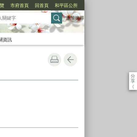
覽
市府首頁
回首頁
和平區公所
進階搜尋
關資訊
分
享
《