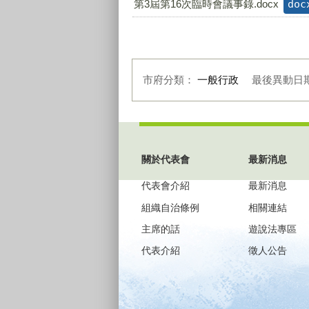
第3屆第16次臨時會議事錄.docx
doc
市府分類：
一般行政
最後異動日
:::
關於代表會
最新消息
代表會介紹
最新消息
組織自治條例
相關連結
主席的話
遊說法專區
代表介紹
徵人公告