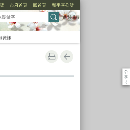
覽
市府首頁
回首頁
和平區公所
進階搜尋
關資訊
分
享
《