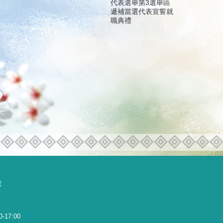
代表選舉第3選舉區
遞補當選代表宣誓就
職典禮
號
0-17:00