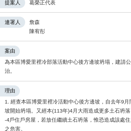
提案人
葛榮正代表
連署人
詹森
陳宥彤
案由
為本區博愛里裡冷部落活動中心後方邊坡坍塌，建請公
治。
理由
1. 經查本區博愛里裡冷活動中心後方邊坡，自去年9
坡開始坍塌。又經本(113年)4月大雨造成更多土石坍
-4戶住戶房屋，若放任繼續土石坍落，惟恐造成該處
之危害。