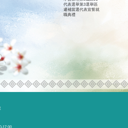
代表選舉第3選舉區
遞補當選代表宣誓就
職典禮
號
0-17:00