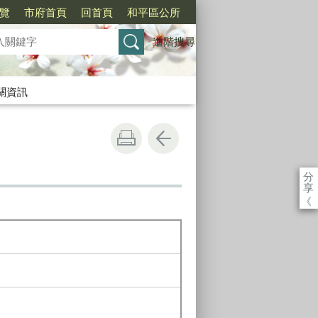
覽
市府首頁
回首頁
和平區公所
進階搜尋
關資訊
分
享
《