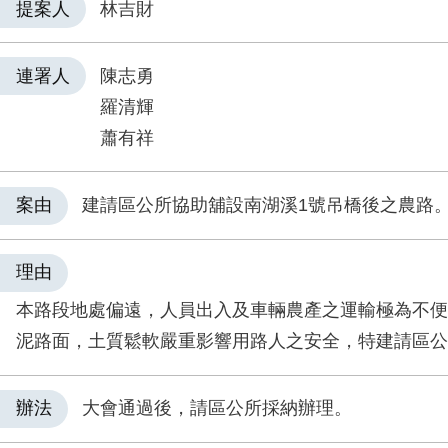
提案人
林吉財
連署人
陳志勇
羅清輝
蕭有祥
案由
建請區公所協助舖設南湖溪1號吊橋後之農路
理由
本路段地處偏遠，人員出入及車輛農產之運輸極為不便
泥路面，土質鬆軟嚴重影響用路人之安全，特建請區公
辦法
大會通過後，請區公所採納辦理。