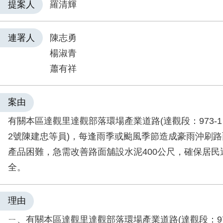
提案人
羅清輝
連署人
陳志勇
楊淑青
蕭有祥
案由
有關本區達觀里達觀部落環場產業道路(達觀段：973-1、9
2號陳建忠等員)，每逢雨季或颱風季節造成豪雨沖刷
產品困難，急需改善路面舖設水泥400公尺，確保居民
全。
理由
ㄧ、有關本區達觀里達觀部落環場產業道路(達觀段：97