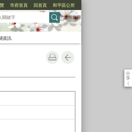
覽
市府首頁
回首頁
和平區公所
進階搜尋
關資訊
分
享
《