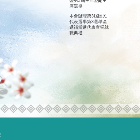
暨第3屆主席暨副主
席選舉
本會辦理第3屆區民
代表選舉第3選舉區
遞補當選代表宣誓就
職典禮
號