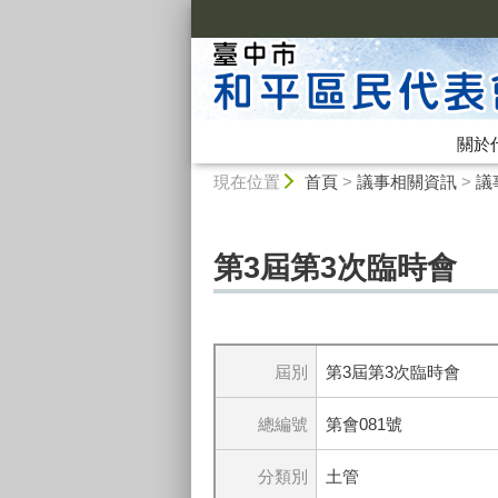
:::
關於
:::
現在位置
首頁
>
議事相關資訊
>
議
第3屆第3次臨時會
屆別
第3屆第3次臨時會
總編號
第會081號
分類別
土管