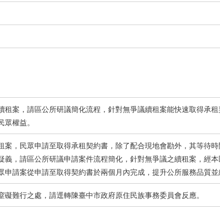
續租案，請區公所研議簡化流程，針對無爭議續租案能快速取得承租
民眾權益。
租案，民眾申請至取得承租契約書，除了配合現地會勘外，其等待時
疑義，請區公所研議申請案件流程簡化，針對無爭議之續租案，經本
眾申請案從申請至取得契約書於兩個月內完成，提升公所服務品質並
窒礙難行之處，請逕轉陳臺中市政府原住民族事務委員會反應。