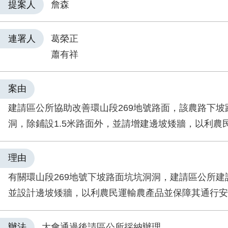
提案人
詹森
連署人
葛榮正
蕭有祥
案由
建請區公所協助改善環山段269地號路面，該農路下坡
洞，除鋪設1.5米路面外，並請增建邊坡矮牆，以利農
理由
有關環山段269地號下坡路面坑坑洞洞，建請區公所建
並設計邊坡矮牆，以利農民運輸農產品並保障其通行安
辦法
大會通過後請區公所採納辦理。