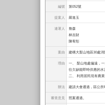
編號
第052號
提案人
羅進玉
連署人
詹森
林吉財
陳宥彤
案由
建構大梨山地區30處消
理由
一、 梨山地處偏遠，
往欠缺能即時供應的水
二、 利用居民現有農
辦法
建請大會通過，區公所
審查意見
照案通過。