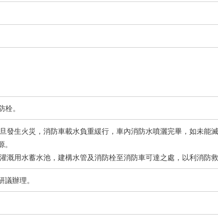
防栓。
一旦發生火災，消防車載水負重緩行，車內消防水噴灑完畢，如未能
源。
業灌溉用水蓄水池，建構水管及消防栓至消防車可達之處，以利消防
研議辦理。