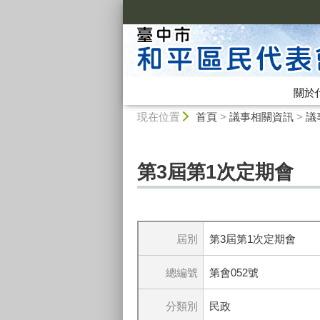
:::
關於
:::
現在位置
首頁
>
議事相關資訊
>
議
第3屆第1次定期會
屆別
第3屆第1次定期會
總編號
第會052號
分類別
民政