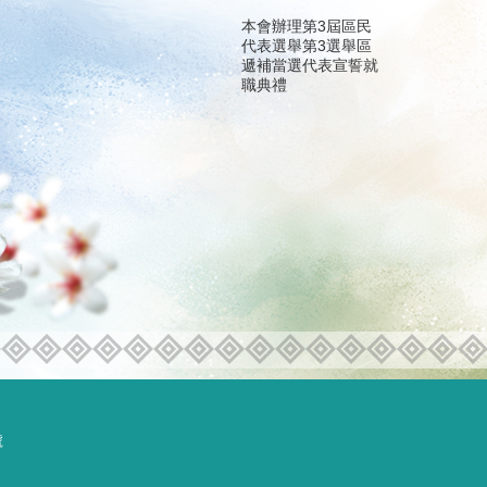
本會辦理第3屆區民
代表選舉第3選舉區
遞補當選代表宣誓就
職典禮
號