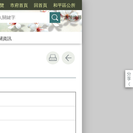
覽
市府首頁
回首頁
和平區公所
進階搜尋
關資訊
分
享
《