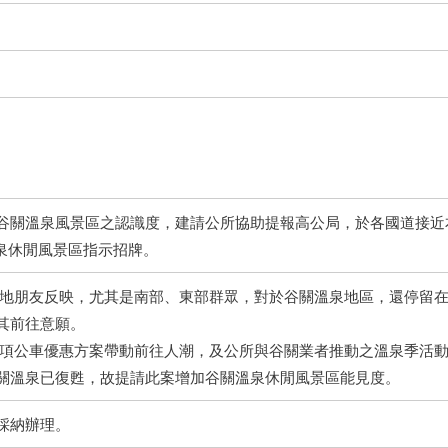
谷關溫泉風景區之認識度，建請公所協助提報高公局，於各國道接近本
溫泉休閒風景區指示招牌。
外地朋友反映，尤其是南部、東部群眾，對於谷關溫泉地區，還停留在
其前往意願。
各項公車優惠方案帶動前往人潮，及公所與谷關業者推動之溫泉季活
關溫泉已復甦，故提請此案增加谷關溫泉休閒風景區能見度。
採納辦理。