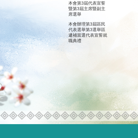
本會第3屆代表宣誓
暨第3屆主席暨副主
席選舉
本會辦理第3屆區民
代表選舉第3選舉區
遞補當選代表宣誓就
職典禮