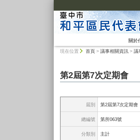
:::
關於
:::
現在位置
首頁
>
議事相關資訊
>
議
第2屆第7次定期會
屆別
第2屆第7次定期會
總編號
第所063號
分類別
主計