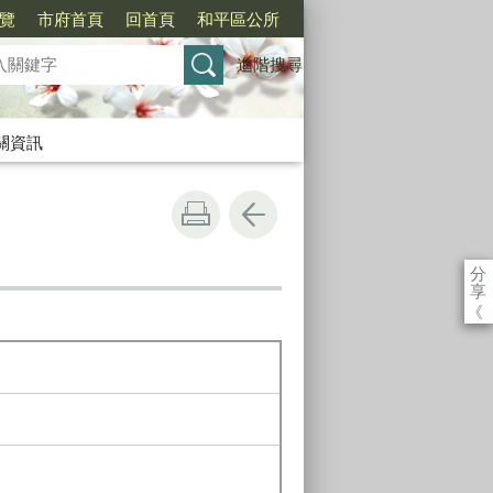
覽
市府首頁
回首頁
和平區公所
進階搜尋
關資訊
分
享
《