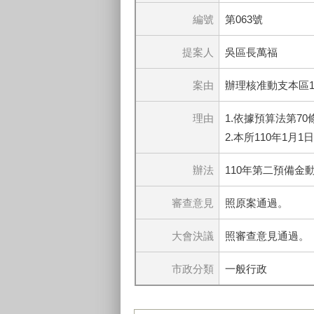
編號
第063號
提案人
吳區長萬福
案由
辦理核准動支本區
理由
1.依據預算法第70
2.本所110年1月1
辦法
110年第二預備
審查意見
照原案通過。
大會決議
照審查意見通過。
市政分類
一般行政