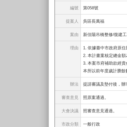
編號
第058號
提案人
吳區長萬福
案由
新佳陽吊橋整修/復建
理由
1. 依據臺中市政府原住
2. 本計畫案核定總金額為新
3. 本案市府補助款經貴
本所以前年度歲計賸餘
辦法
提請審議及墊付後，辦
審查意見
照原案通過。
大會決議
照審查意見通過。
市政分類
一般行政