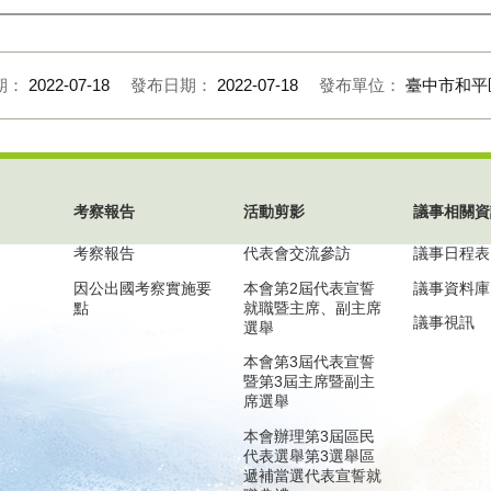
期：
2022-07-18
發布日期：
2022-07-18
發布單位：
臺中市和平
考察報告
活動剪影
議事相關資
考察報告
代表會交流參訪
議事日程表
因公出國考察實施要
本會第2屆代表宣誓
議事資料庫
點
就職暨主席、副主席
議事視訊
選舉
本會第3屆代表宣誓
暨第3屆主席暨副主
席選舉
本會辦理第3屆區民
代表選舉第3選舉區
遞補當選代表宣誓就