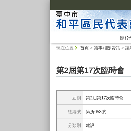
:::
關於
:::
現在位置
首頁
>
議事相關資訊
>
議
第2屆第17次臨時會
屆別
第2屆第17次臨時會
總編號
第所058號
分類別
建設