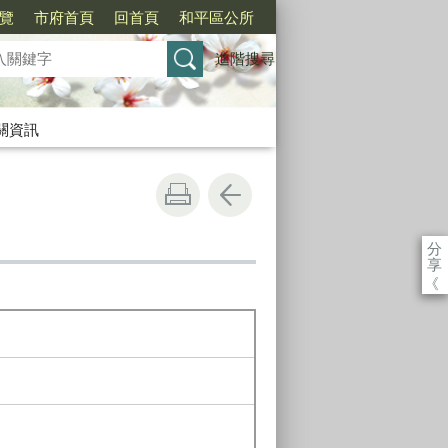
覽
市府首頁
回首頁
和平區公所
進階搜尋
關資訊
分
享
《